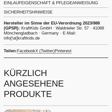
Strampelsack Winter: 56% Polyester, 42%
EINLAUFEIGENSCHAFT & PFLEGEANWEISUNG
Baumwolle, 2% Elastan
4 Prozent
-
schonend waschen bei 40 Grad, nicht
SICHERHEITSHINWEISE
chemisch reinigen Bleichen nicht erlaubt, nicht im
Trommeltrockner trocknen Bügeln bei max. 150 Grad
Hersteller im Sinne der EU-Verordnung 2023/988
Celsius
(GPSR):
KraftKids GmbH · Waldnieler Str. 57 · 41068
Mönchengladbach · Germany · E-Mail:
info[!at]kraftkids.de
Teilen:
Facebook
X (Twitter)
Pinterest
KÜRZLICH
ANGESEHENE
PRODUKTE