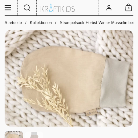
Zum Inhalt springen
Suche
Menü
Konto
0
Einkauf
Startseite
/
Kollektionen
/
Strampelsack Herbst Winter Musselin beige