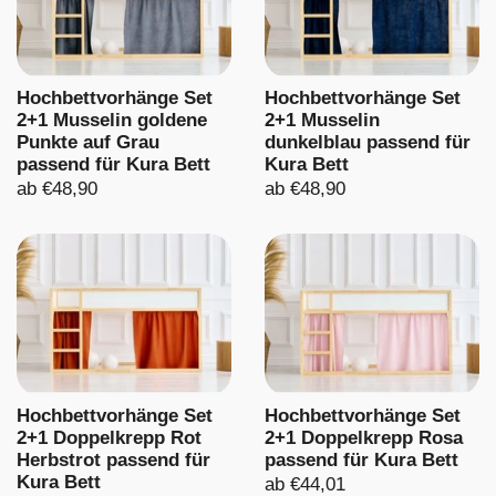
Hochbettvorhänge Set
Hochbettvorhänge Set
2+1 Musselin goldene
2+1 Musselin
Punkte auf Grau
dunkelblau passend für
passend für Kura Bett
Kura Bett
Preis:
ab €48,90
Preis:
ab €48,90
Hochbettvorhänge Set
Hochbettvorhänge Set
2+1 Doppelkrepp Rot
2+1 Doppelkrepp Rosa
Herbstrot passend für
passend für Kura Bett
Kura Bett
Preis:
ab €44,01