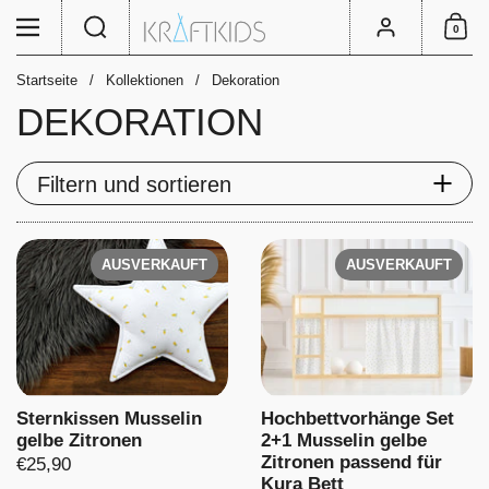
Zum Inhalt springen
Suche
Menü
Konto
0
Einkauf
Startseite
/
Kollektionen
/
Dekoration
DEKORATION
Filtern und sortieren
AUSVERKAUFT
AUSVERKAUFT
Sternkissen Musselin
Hochbettvorhänge Set
gelbe Zitronen
2+1 Musselin gelbe
Zitronen passend für
Preis:
€25,90
Kura Bett