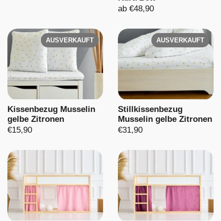
Preis:
ab €48,90
AUSVERKAUFT
AUSVERKAUFT
Kissenbezug Musselin
Stillkissenbezug
gelbe Zitronen
Musselin gelbe Zitronen
Preis:
€15,90
Preis:
€31,90