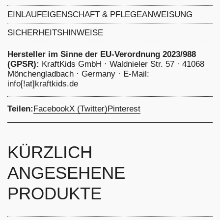
Bundbreite ca. 20 cm
Strampelsack Winter: 56% Polyester, 42%
EINLAUFEIGENSCHAFT & PFLEGEANWEISUNG
Baumwolle, 2% Elastan
4 Prozent
-
Einlaufeingenschaft: 4 %, schonend
SICHERHEITSHINWEISE
waschen bei 40 Grad, nicht chemisch reinigen Bleichen
nicht erlaubt, nicht im Trommeltrockner trocknen
Hersteller im Sinne der EU-Verordnung 2023/988
Bügeln bei max. 150 Grad Celsius
(GPSR):
KraftKids GmbH · Waldnieler Str. 57 · 41068
Mönchengladbach · Germany · E-Mail:
info[!at]kraftkids.de
Teilen:
Facebook
X (Twitter)
Pinterest
KÜRZLICH
ANGESEHENE
PRODUKTE