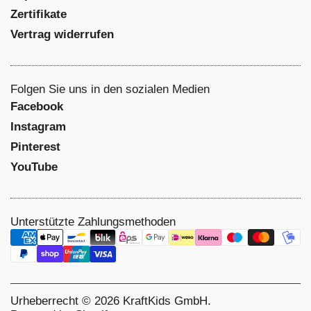
Zertifikate
Vertrag widerrufen
Folgen Sie uns in den sozialen Medien
Facebook
Instagram
NEWSLETTER
Sei
Pinterest
YouTube
10% Gutschein Erhalten
Unterstützte Zahlungsmethoden
Abonnieren
Jetzt anmelden und sofort 10% Rabatt erhalten! Bleiben
Sie über neue Produkte, Angebote & Neuigkeiten
informiert. Der Rabatt ist nicht mit anderen Aktionen
kombinierbar und kann nur einmal verwendet werden.
Urheberrecht © 2026
KraftKids GmbH
.
Datenschutzrichtlinie
lesen.