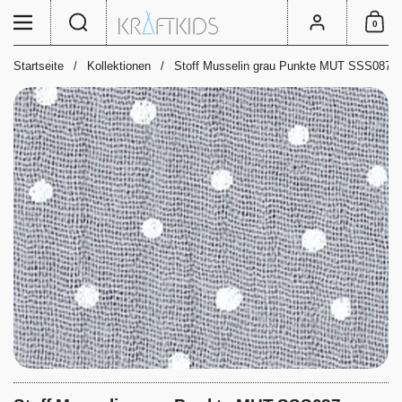
Zum Inhalt springen
Suche
Menü
Konto
0
Einkauf
Startseite
/
Kollektionen
/
Stoff Musselin grau Punkte MUT SSS087