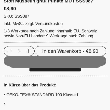
Stoff Musselin grau Punkte MUT SSS087
Preis:
€8,90
SKU: SSS087
inkl. MwSt. zzgl.
Versandkosten
1-3 Werktage nach Zahlung innerhalb EU. Schweiz
sowie Non-EU Länder: 9 Werktage nach Zahlung.
In den Warenkorb
- €8,90
Anzahl
In Kürze über das Produkt:
•
OEKO-TEX® STANDARD 100 Klasse I
•