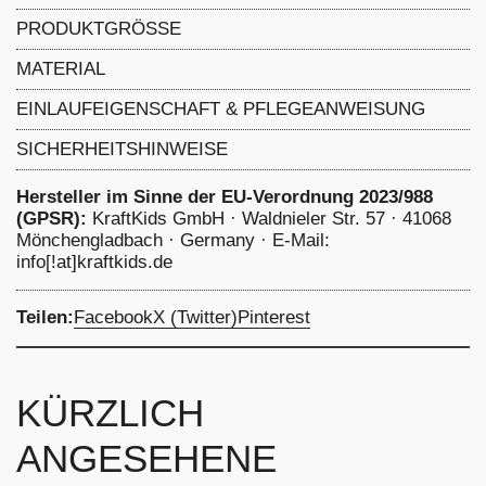
PRODUKTGRÖSSE
Mengenangabe: 1 m = 1 lm (Laufmeter) bei
MATERIAL
Rollenbreite ca. 130 cm, Stoffgewicht: 130 g/lf
100% Baumwolle
EINLAUFEIGENSCHAFT & PFLEGEANWEISUNG
-
schonend waschen bei 40 Grad, nicht chemisch
SICHERHEITSHINWEISE
reinigen Bleichen nicht erlaubt, nicht im
Trommeltrockner trocknen
Hersteller im Sinne der EU-Verordnung 2023/988
(GPSR):
KraftKids GmbH · Waldnieler Str. 57 · 41068
Mönchengladbach · Germany · E-Mail:
info[!at]kraftkids.de
Teilen:
Facebook
X (Twitter)
Pinterest
KÜRZLICH
ANGESEHENE