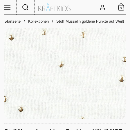
Zum Inhalt springen
Suche
Menü
Konto
0
Einkauf
Startseite
/
Kollektionen
/
Stoff Musselin goldene Punkte auf Weiß