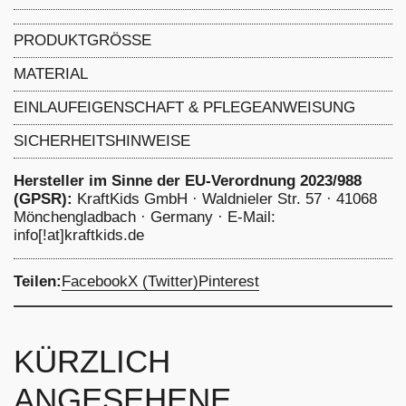
PRODUKTGRÖSSE
Mengenangabe: 1 m = 1 lm (Laufmeter) bei
MATERIAL
Rollenbreite ca. 130 cm, Stoffgewicht: 130 g/lf
100% Baumwolle
EINLAUFEIGENSCHAFT & PFLEGEANWEISUNG
-
schonend waschen bei 40 Grad, nicht chemisch
SICHERHEITSHINWEISE
reinigen Bleichen nicht erlaubt, nicht im
Trommeltrockner trocknen
Hersteller im Sinne der EU-Verordnung 2023/988
(GPSR):
KraftKids GmbH · Waldnieler Str. 57 · 41068
Mönchengladbach · Germany · E-Mail:
info[!at]kraftkids.de
Teilen:
Facebook
X (Twitter)
Pinterest
KÜRZLICH
ANGESEHENE