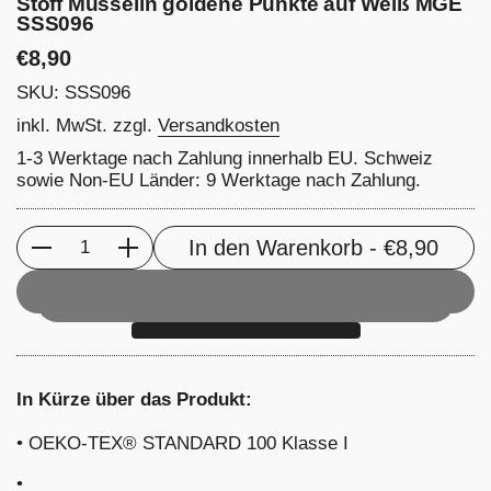
Stoff Musselin goldene Punkte auf Weiß MGE
SSS096
Preis:
€8,90
SKU: SSS096
inkl. MwSt. zzgl.
Versandkosten
1-3 Werktage nach Zahlung innerhalb EU. Schweiz
sowie Non-EU Länder: 9 Werktage nach Zahlung.
In den Warenkorb
- €8,90
Anzahl
In Kürze über das Produkt:
•
OEKO-TEX® STANDARD 100 Klasse I
•