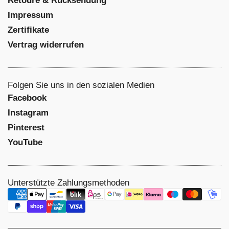
Retoure & Rücksendung
Impressum
Zertifikate
Vertrag widerrufen
Folgen Sie uns in den sozialen Medien
Facebook
Instagram
Pinterest
NEWSLETTER
Sei
YouTube
10% Gutschein Erhalten
Unterstützte Zahlungsmethoden
Abonnieren
Jetzt anmelden und sofort 10% Rabatt erhalten! Bleiben