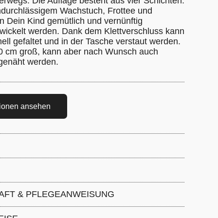
erwegs. Die Auflage besteht aus vier Schichten:
durchlässigem Wachstuch, Frottee und
n Dein Kind gemütlich und vernünftig
ewickelt werden. Dank dem Klettverschluss kann
ell gefaltet und in der Tasche verstaut werden.
 60 cm groß, kann aber nach Wunsch auch
 genäht werden.
tionen ansehen
e 60 cm
ußenmaterial 100% Baumwolle, Innenschicht:
AFT & PFLEGEANWEISUNG
% Polyester
ngenschaft: 4 %, schonend waschen bei 40