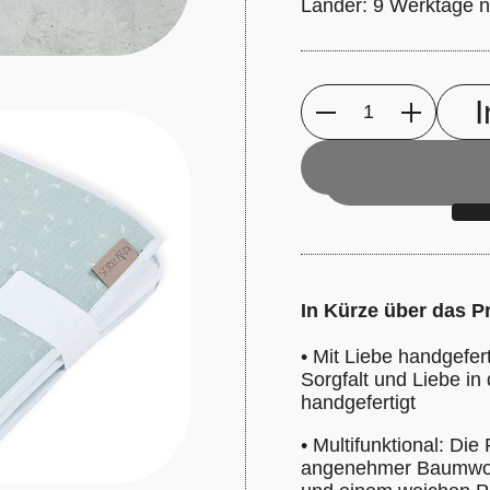
Länder: 9 Werktage n
Anzahl
In Kürze über das P
•
Mit Liebe handgefert
Sorgfalt und Liebe i
handgefertigt
•
Multifunktional: Die
angenehmer Baumwol