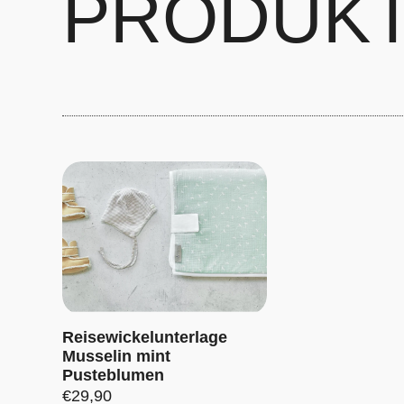
PRODUK
Reisewickelunterlage
Musselin mint
Pusteblumen
Preis:
€29,90