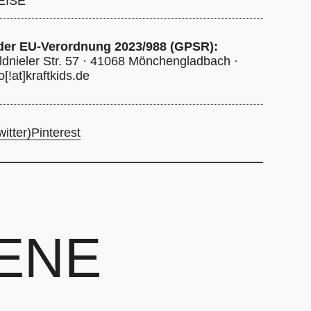
EISE
einigen Bleichen nicht erlaubt, nicht im
cknen
 der EU-Verordnung 2023/988 (GPSR):
dnieler Str. 57 · 41068 Mönchengladbach ·
[!at]kraftkids.de
itter)
Pinterest
ENE