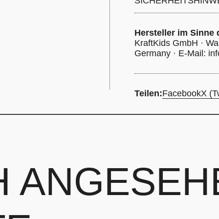
SICHERHEITSHINW
Grad, nicht chemisch r
Trommeltrockner tro
Hersteller im Sinne
KraftKids GmbH · Wal
Germany · E-Mail: info
Teilen:
Facebook
X (Tw
H ANGESEH