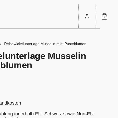
Konto
0
Einka
/
Reisewickelunterlage Musselin mint Pusteblumen
lunterlage Musselin
eblumen
andkosten
ahlung innerhalb EU. Schweiz sowie Non-EU