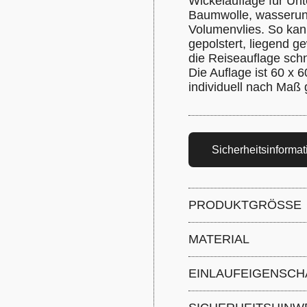
Wickelauflage für Unt
Baumwolle, wasserun
Volumenvlies. So kan
gepolstert, liegend g
die Reiseauflage schn
Die Auflage ist 60 x
individuell nach Maß
Sicherheitsinforma
PRODUKTGRÖSSE
Breite 60 cm x Läng
MATERIAL
Wickelunterlage: A
EINLAUFEIGENSCH
Wachstuch und 100
4 Prozent
-
Einlaufei