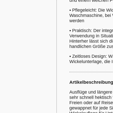
und einem weichen Po
•
Pflegeleicht: Die Wi
Waschmaschine, bei 
werden
•
Praktisch: Der integ
Verwendung in Situat
Hinterher lässt sich 
handlichen Größe zu
•
Zeitloses Design: W
Wickelunterlage, die 
Artikelbeschreibun
Ausflüge und längere
sehr schnell hektisc
Freien oder auf Reise
gewappnet für jede Sit