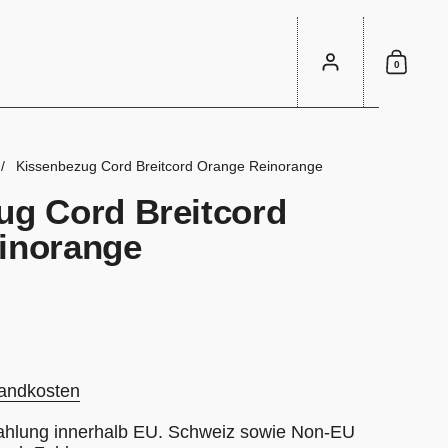
Konto
0
Einka
/
Kissenbezug Cord Breitcord Orange Reinorange
ug Cord Breitcord
inorange
andkosten
ahlung innerhalb EU. Schweiz sowie Non-EU