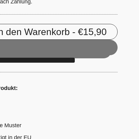
ach Zahlung.
In den Warenkorb
- €15,90
rodukt:
se Muster
igt in der EU