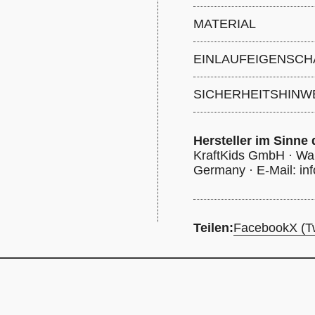
Breite 40 cm x Höhe
MATERIAL
Kissenbezug: 100%
EINLAUFEIGENSCH
4 Prozent
-
Einlaufei
SICHERHEITSHINW
Grad, nicht chemisch r
Trommeltrockner tro
Hersteller im Sinne
KraftKids GmbH · Wal
Germany · E-Mail: info
Teilen:
Facebook
X (Tw