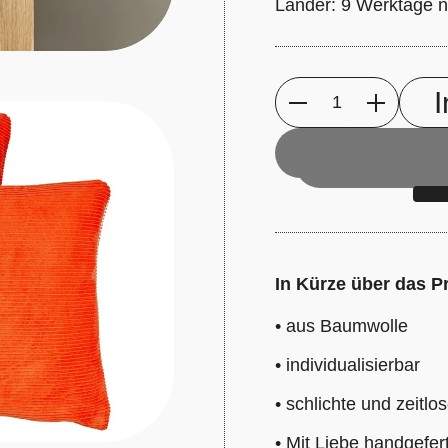
Länder: 9 Werktage n
Anzahl
In Kürze über das P
•
aus Baumwolle
•
individualisierbar
•
schlichte und zeitlo
•
Mit Liebe handgefert