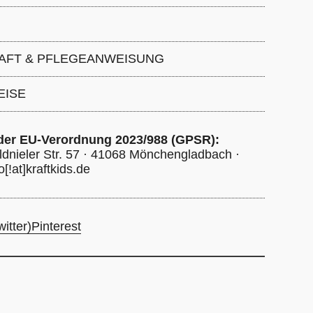
 40 cm
 Baumwolle
AFT & PFLEGEANWEISUNG
ngenschaft: 4 %, schonend waschen bei 40
EISE
einigen Bleichen nicht erlaubt, nicht im
cknen
 der EU-Verordnung 2023/988 (GPSR):
dnieler Str. 57 · 41068 Mönchengladbach ·
[!at]kraftkids.de
itter)
Pinterest