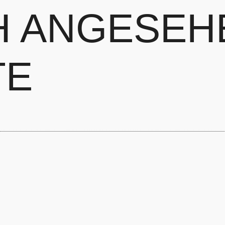
H ANGESEH
TE