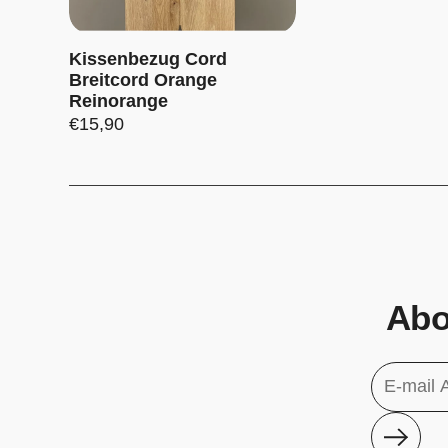
Kissenbezug Cord
Breitcord Orange
Reinorange
Preis:
€15,90
Abo
Abonn