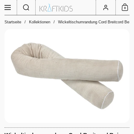
Zum Inhalt springen
Suche
Menü
Konto
0
Einkauf
Startseite
/
Kollektionen
/
Wickeltischumrandung Cord Breitcord Beig