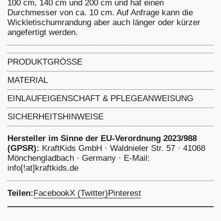
100 cm, 140 cm und 200 cm und hat einen
Durchmesser von ca. 10 cm. Auf Anfrage kann die
Wickletischumrandung aber auch länger oder kürzer
angefertigt werden.
PRODUKTGRÖSSE
Rollenlänge: 140 cm, Durchmesser: 10 cm
MATERIAL
Außenbezug 100% Baumwolle, Füllung 100%
EINLAUFEIGENSCHAFT & PFLEGEANWEISUNG
Polyester
4 Prozent
-
Einlaufeingenschaft: 4 %, schonend
SICHERHEITSHINWEISE
waschen bei 40 Grad, nicht chemisch reinigen Bleichen
nicht erlaubt, nicht im Trommeltrockner trocknen
Hersteller im Sinne der EU-Verordnung 2023/988
(GPSR):
KraftKids GmbH · Waldnieler Str. 57 · 41068
Mönchengladbach · Germany · E-Mail:
info[!at]kraftkids.de
Teilen:
Facebook
X (Twitter)
Pinterest