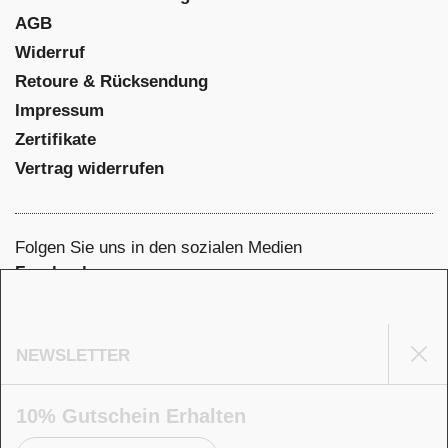
AGB
Widerruf
Retoure & Rücksendung
Impressum
Zertifikate
Vertrag widerrufen
Folgen Sie uns in den sozialen Medien
Facebook
Instagram
NEWSLETTER
Sei
Pinterest
YouTube
10% Gutschein Erhalten
Unterstützte Zahlungsmethoden