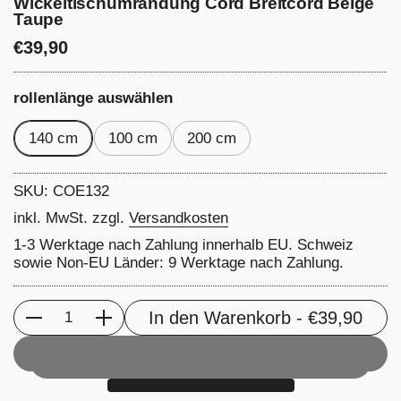
Wickeltischumrandung Cord Breitcord Beige
Taupe
Preis:
€39,90
rollenlänge auswählen
140 cm
100 cm
200 cm
SKU: COE132
inkl. MwSt. zzgl.
Versandkosten
1-3 Werktage nach Zahlung innerhalb EU. Schweiz
sowie Non-EU Länder: 9 Werktage nach Zahlung.
In den Warenkorb
- €39,90
Anzahl