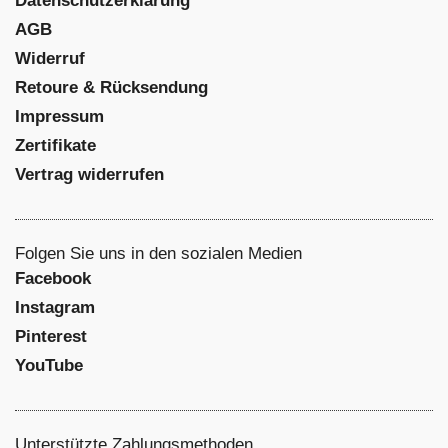
Datenschutzerklärung
AGB
Widerruf
Retoure & Rücksendung
Impressum
Zertifikate
Vertrag widerrufen
Folgen Sie uns in den sozialen Medien
Facebook
Instagram
NEWSLETTER
Sei
Pinterest
YouTube
10% Gutschein Erhalten
Unterstützte Zahlungsmethoden