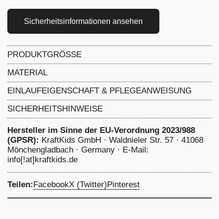
Sicherheitsinformationen ansehen
PRODUKTGRÖSSE
Breite 75 cm x Länge 75 cm
MATERIAL
100% Leinen
EINLAUFEIGENSCHAFT & PFLEGEANWEISUNG
4 Prozent
-
Einlaufeingenschaft: 4 %, schonend
SICHERHEITSHINWEISE
waschen bei 40 Grad, nicht chemisch reinigen Bleichen
nicht erlaubt, nicht im Trommeltrockner trocknen
Hersteller im Sinne der EU-Verordnung 2023/988
(GPSR):
KraftKids GmbH · Waldnieler Str. 57 · 41068
Mönchengladbach · Germany · E-Mail:
info[!at]kraftkids.de
Teilen:
Facebook
X (Twitter)
Pinterest