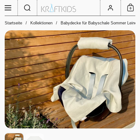
Zum Inhalt springen
Suche
Menü
Konto
0
Einkauf
Startseite
/
Kollektionen
/
Babydecke für Babyschale Sommer Leinen 